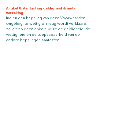
Artikel 8: Aantasting geldigheid & niet-
verzaking
Indien een bepaling van deze Voorwaarden
ongeldig, onwettig of nietig wordt verklaard,
zal dit op geen enkele wijze de geldigheid, de
wettigheid en de toepasbaarheid van de
andere bepalingen aantasten.
Artikel 9: Toepasselijk recht & geschillen
Het Belgisch recht is van toepassing.
Bij mogelijke geschillen en/of betwistingen
opteren Partijen in eerste instantie voor een
oplossing via een erkend bemiddelaar.
Indien bemiddeling niet het gewenste resultaat
oplevert zijn de rechtbanken van het
arrondissement Antwerpen uitsluitend
bevoegd.
Bedrijfsinformatie
Bedrijfsnaam:
Taboe Groepspraktijk
Commanditaire Vennootschap
Ondernemingsnummer:
0766.284.954
Maatschappelijke zetel:
Karel Rogierstraat 18
bus 201 te 2000 Antwerpen, België