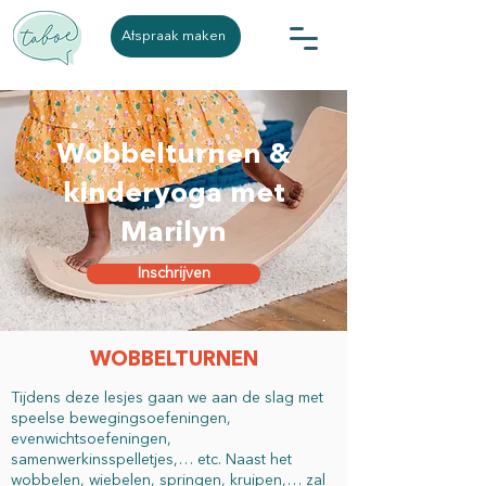
Afspraak maken
Wobbelturnen &
kinderyoga met
Marilyn
Inschrijven
WOBBELTURNEN
Tijdens deze lesjes gaan we aan de slag met
speelse bewegingsoefeningen,
evenwichtsoefeningen,
samenwerkinsspelletjes,… etc. Naast het
wobbelen, wiebelen, springen, kruipen,… zal