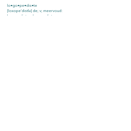
lo•go•pe•dis•te
[loxope’distlə] de; v; meervoud:
logopedistes, logopedisten
[1] Iemand die niet van iedereen dezelfde
ster kan maken, maar ze wel allemaal kan
laten schitteren.