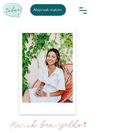
Afspraak maken
,
Hi
ik ben Yelda!