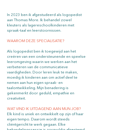
In 2023 ben ik afgestudeerd als logopedist
aan Thomas More. Ik behandel zowel
kleuters als lagereschoolkinderen met
spraak-taal en leerstoornissen. ​
WAAROM DEZE SPECIALISATIE?
Als logopedist ben ik toegewijd aan het
creëren van een ondersteunende en speelse
leeromgeving waarin we werken aan het
verbeteren van de communicatieve
vaardigheden. Door leren leuk te maken,
moedig ik kinderen aan om actief deel te
nemen aan hun eigen spraak- en
taalontwikkeling. Mijn benadering is
gekenmerkt door geduld, empathie en
creativiteit.
WAT VIND IK UITDAGEND AAN MIJN JOB?
Elk kind is uniek en ontwikkelt op zijn of haar
eigen tempo. Daarom wordt steeds
cliëntgericht te werk gegaan. Elke
behandelingssessie is zorgvuldig afgestemd