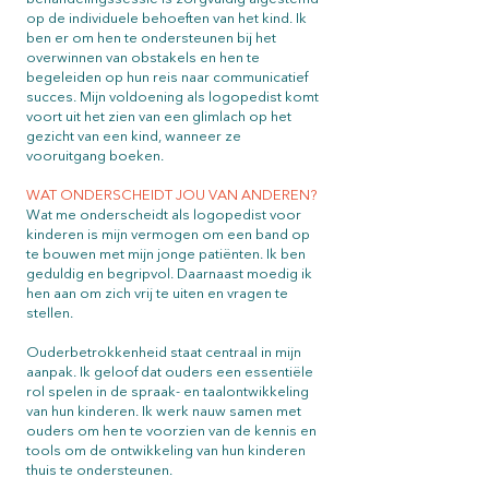
op de individuele behoeften van het kind. Ik
ben er om hen te ondersteunen bij het
overwinnen van obstakels en hen te
begeleiden op hun reis naar communicatief
succes. Mijn voldoening als logopedist komt
voort uit het zien van een glimlach op het
gezicht van een kind, wanneer ze
vooruitgang boeken.
WAT ONDERSCHEIDT JOU VAN ANDEREN?
Wat me onderscheidt als logopedist voor
kinderen is mijn vermogen om een band op
te bouwen met mijn jonge patiënten. Ik ben
geduldig en begripvol. Daarnaast moedig ik
hen aan om zich vrij te uiten en vragen te
stellen.
Ouderbetrokkenheid staat centraal in mijn
aanpak. Ik geloof dat ouders een essentiële
rol spelen in de spraak- en taalontwikkeling
van hun kinderen. Ik werk nauw samen met
ouders om hen te voorzien van de kennis en
tools om de ontwikkeling van hun kinderen
thuis te ondersteunen.